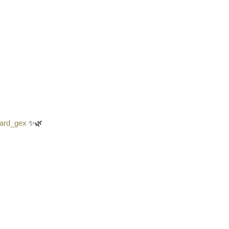
ard_gex
✨🌿