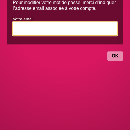
Pour modifier votre mot de passe, merci d’indiquer
l’adresse email associée à votre compte.
Votre email